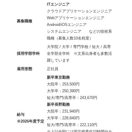
ITエンジニア
クラウドアプリケーションエンジニア
Webアプリケーションエンジニア
募集職種
Android/iOSエンジニア
システムエンジニア などの技術系
職種（募集人数10名程度）
大学院 / 大学 / 専門学校 / 短大 / 高専
採用学部学科
全学部全学科 ※文系出身者も多数活
躍しています
雇用形態
正社員
新卒東京勤務
大院卒：253,500円
大学卒：250,390円
短大/専門/高専卒：243,670円
新卒長野勤務
大院卒：231,940円
給与
大学卒：228,840円
※2026年度予定
短大/専門/高専卒：222,110円
※上記金額には固定残業代10時間分を