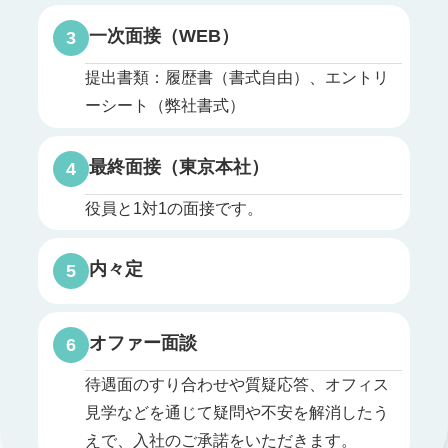
一次面接（WEB）
3
提出書類：履歴書（書式自由）、エントリ
ーシート（弊社書式）
最終面接（東京本社）
4
役員と1対1の面接です。
内々定
5
オファー面談
6
待遇面のすり合わせや質疑応答、オフィス
見学などを通じて疑問や不安を解消したう
えで、入社のご承諾をいただきます。