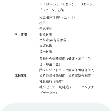
※「Iターン」「Uターン」「Jターン」
「Oターン」歓迎
完全週休2日制（土・日）
祝日
年末年始
休日休暇
有給休暇
産前産後/育児休暇
介護休暇
慶弔休暇
各種社会保険完備（健康・雇用・労
災・厚生年金）
関東ITソフトウェア健康保険組合加入
福利厚生
資格取得補助制度、資格報奨金制度
社員旅行（隔年）
社外セミナー無料受講（ラーニングナ
ビゲーター）